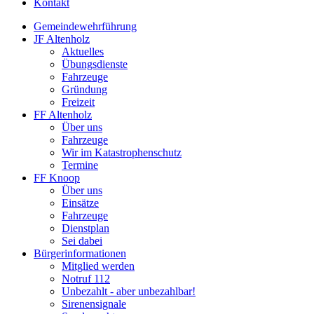
Kontakt
Gemeindewehrführung
JF Altenholz
Aktuelles
Übungsdienste
Fahrzeuge
Gründung
Freizeit
FF Altenholz
Über uns
Fahrzeuge
Wir im Katastrophenschutz
Termine
FF Knoop
Über uns
Einsätze
Fahrzeuge
Dienstplan
Sei dabei
Bürgerinformationen
Mitglied werden
Notruf 112
Unbezahlt - aber unbezahlbar!
Sirenensignale